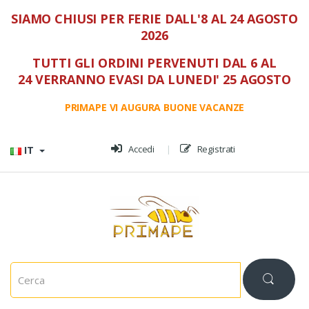
SIAMO CHIUSI PER FERIE DALL'8 AL 24 AGOSTO
2026
TUTTI GLI ORDINI PERVENUTI DAL 6 AL
24 VERRANNO EVASI DA LUNEDI' 25 AGOSTO
PRIMAPE VI AUGURA BUONE VACANZE
Vai al menù
Vai al contenuto
Accedi
Registrati
IT
C
e
r
c