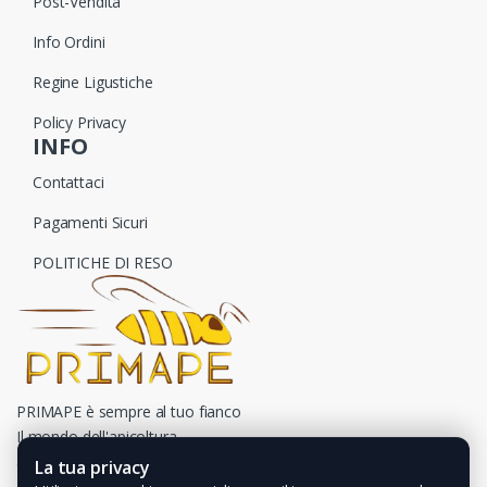
Post-Vendita
Info Ordini
Regine Ligustiche
Policy Privacy
INFO
Contattaci
Pagamenti Sicuri
POLITICHE DI RESO
PRIMAPE è sempre al tuo fianco
Il mondo dell'apicoltura
a portata di un click
La tua privacy