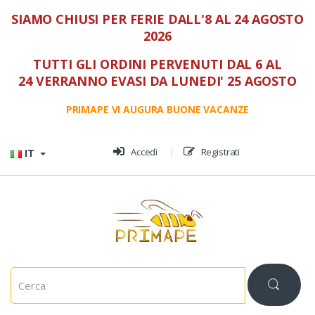
SIAMO CHIUSI PER FERIE DALL'8 AL 24 AGOSTO
2026
TUTTI GLI ORDINI PERVENUTI DAL 6 AL
24 VERRANNO EVASI DA LUNEDI' 25 AGOSTO
PRIMAPE VI AUGURA BUONE VACANZE
Vai al menù
Vai al contenuto
Accedi
Registrati
IT
C
e
r
c