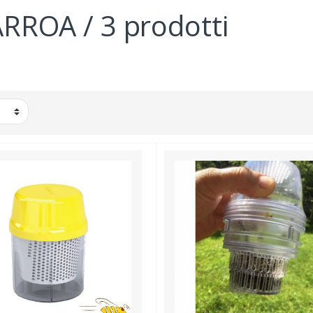
ROA / 3 prodotti
TAMENTI VARROA
ACIDO OSSALICO - GABBIE 
- SUBLIMATORI
IASI
ACIDO FORMICO
A CALCIFICATA
TIMOLO
 DELLA CERA
FLUMETRINA 
NA TUMIDA
AMITRAZ
BRONI
TAU-FLUVALINATE
VARROMED
MONITORAGGIO VARROA