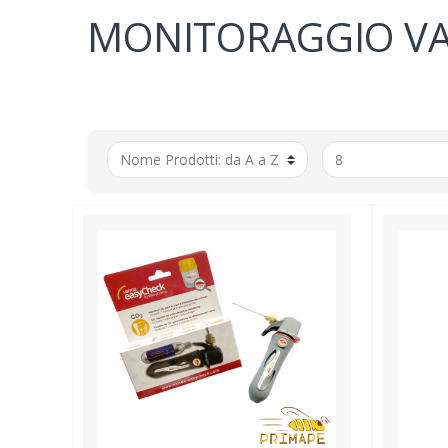
MONITORAGGIO VAR
TRAT
NOSEM
COVAT
TARMA
AETHI
CALA