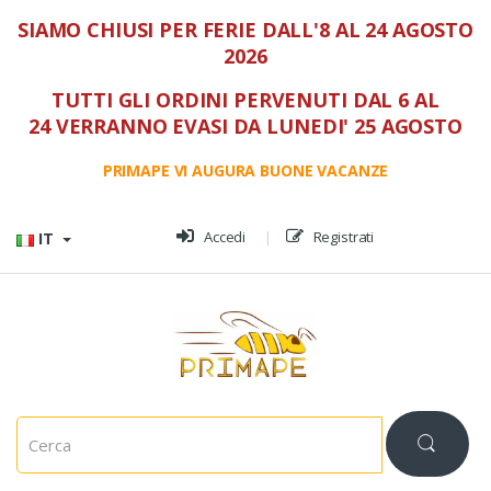
SIAMO CHIUSI PER FERIE DALL'8 AL 24 AGOSTO
2026
TUTTI GLI ORDINI PERVENUTI DAL 6 AL
24 VERRANNO EVASI DA LUNEDI' 25 AGOSTO
PRIMAPE VI AUGURA BUONE VACANZE
Vai al menù
Vai al contenuto
Accedi
Registrati
IT
C
e
r
c