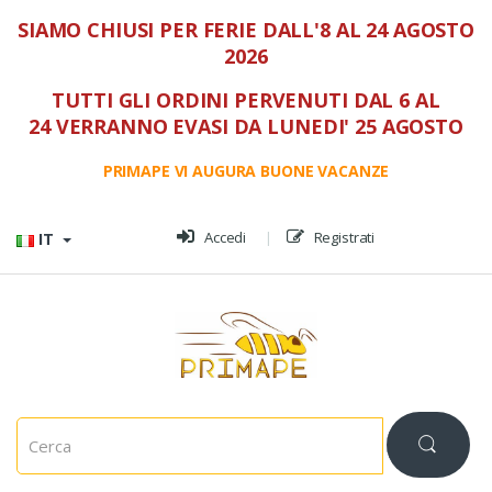
SIAMO CHIUSI PER FERIE DALL'8 AL 24 AGOSTO
2026
TUTTI GLI ORDINI PERVENUTI DAL 6 AL
24 VERRANNO EVASI DA LUNEDI' 25 AGOSTO
PRIMAPE VI AUGURA BUONE VACANZE
Vai al menù
Vai al contenuto
Accedi
Registrati
IT
C
e
r
c