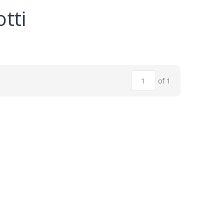
tti
of 1