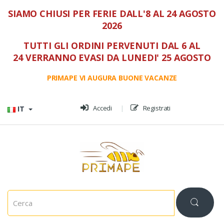
SIAMO CHIUSI PER FERIE DALL'8 AL 24 AGOSTO
2026
TUTTI GLI ORDINI PERVENUTI DAL 6 AL
24 VERRANNO EVASI DA LUNEDI' 25 AGOSTO
PRIMAPE VI AUGURA BUONE VACANZE
Vai al menù
Vai al contenuto
Accedi
Registrati
IT
C
e
r
c