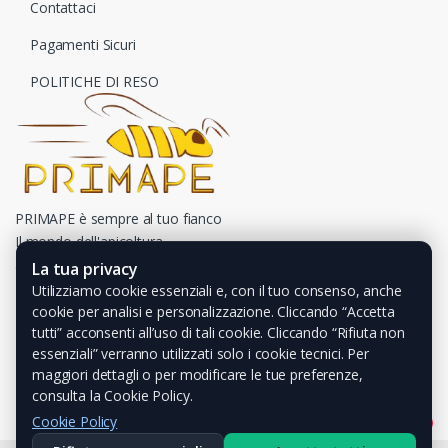
Contattaci
Pagamenti Sicuri
POLITICHE DI RESO
PRIMAPE è sempre al tuo fianco
Il mondo dell'apicoltura
a portata di un click
La tua privacy
Utilizziamo cookie essenziali e, con il tuo consenso, anche
cookie per analisi e personalizzazione. Cliccando “Accetta
tutti” acconsenti all’uso di tali cookie. Cliccando “Rifiuta non
essenziali” verranno utilizzati solo i cookie tecnici. Per
maggiori dettagli o per modificare le tue preferenze,
consulta la Cookie Policy.
Cookie Policy
1