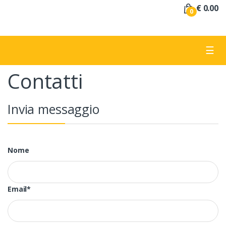
a
€ 0.00
0
:
☰
Contatti
Invia messaggio
Nome
Email*