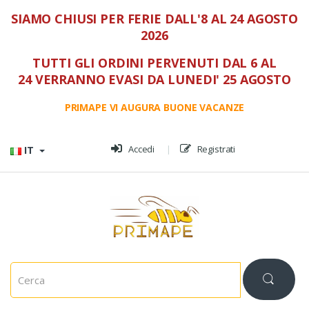
SIAMO CHIUSI PER FERIE DALL'8 AL 24 AGOSTO
2026
TUTTI GLI ORDINI PERVENUTI DAL 6 AL
24 VERRANNO EVASI DA LUNEDI' 25 AGOSTO
PRIMAPE VI AUGURA BUONE VACANZE
Vai al menù
Vai al contenuto
Accedi
Registrati
IT
C
e
r
c